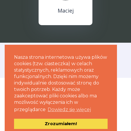
Maciej
Nasza strona internetowa używa plików
cookies (tzw. ciasteczka) w celach
statystycznych, reklamowych oraz
funkcjonalnych. Dzięki nim możemy
indywidualnie dostosować stronę do
twoich potrzeb. Każdy może
zaakceptować pliki cookies albo ma
© Aptekarska Grupa Wsparcia RADIX Sp. z o. o.
możliwość wyłączenia ich w
przeglądarce
Dowiedz się więcej
O Nas
Regulamin
Zrozumiałem!
Polityka prywatności