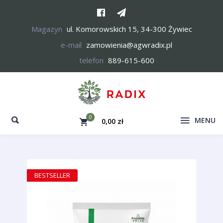
Magazyn
ul. Komorowskich 15, 34-300 Żywiec
e-mail
zamowienia@agwradix.pl
telefon
889-615-600
0
MENU
0,00 zł
Koszyk pusty
Suma:
BESTSELLER
Przejdź do koszyka